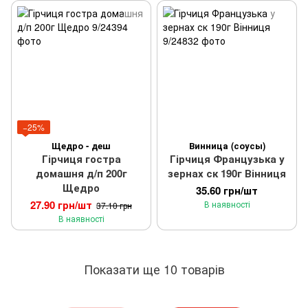
−25%
Щедро - деш
Винница (соусы)
Гірчиця гостра
Гірчиця Французька у
домашня д/п 200г
зернах ск 190г Вінниця
Щедро
35.60 грн/шт
27.90 грн/шт
В наявності
37.10 грн
В наявності
Показати ще 10 товарів