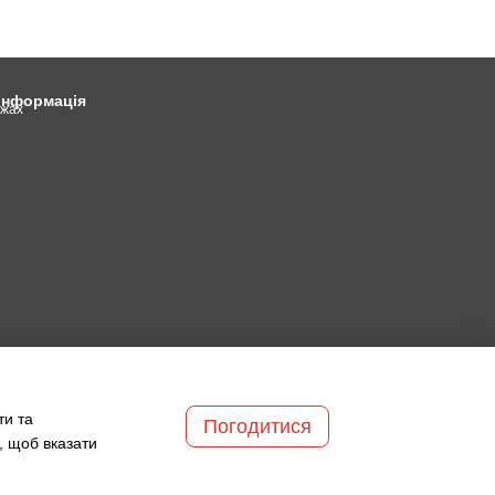
 інформація
ежах
ти та
Погодитися
, щоб вказати