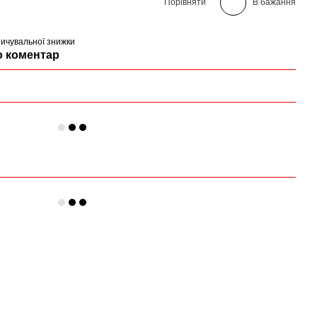
Порівняти
В бажання
ичувальної знижки
о коментар