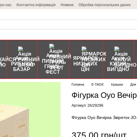
ро нас
Контактна інформація
Новини
Обробка персональних даних
Акція
Акція
ЯРМАРОК
Акція
ПИВНИЙ
Я
РИБНИЙ
НИЗЬКИХ
КУПУЙ
ГРИЛЬ
БАЗАР
ЦІН
ВИГІДНО
ФЕСТ
Головна
E-TAGE
Іграшки
Для 
Фігурка Oyo Вечі
Артикул: 26/29296
Фігурка Oyo Вечірка Звіряток J
375.00 грн/шт