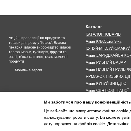
Каталог
КАТАЛОГ ТОВАРІВ
Акційні пропозиції на продукти та
Акція КЛАССна 9-ка
товари для дому у "Класс". Власна
пекарня, власне виробництво, власні
КУПУЙ-МІКСУЙ-СМАКУЙ
торгові марки, кулінарія, фрукти та
Акція ЗАРЯДЖАЙСЯ К
овочі, м'ясо та птиця, кісло-молочні
продукти
Акція РИБНИЙ БАЗАР
Акція ПИВНИЙ ГРИЛЬ Ф
Мобільна версія
ЯРМАРОК НИЗЬКИХ ЦІ
Акція КУПУЙ ВИГІДНО
Акція СВЯТКОВІ НАПОЇ
Акція КАВУНОМАНІЯ
Ми заботимся про вашу конфіденційність
Акція ДО МАКОВЕЯ
Це веб-сайт, що використовує файли cookie д
ІНШІ АКЦІЇ
налаштування роботи сайту. Ви можете увійт
дату народження файлів cookie. Детальніше 