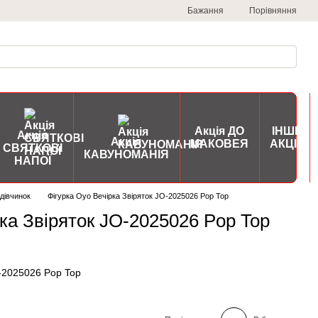
Порівняння
Бажання
Акція ДО
ІНШІ
Акція
Акція
МАКОВЕЯ
АКЦІЇ
СВЯТКОВІ
КАВУНОМАНІЯ
НАПОЇ
дівчинок
Фігурка Oyo Вечірка Звіряток JO-2025026 Pop Top
рка Звіряток JO-2025026 Pop Top
O-2025026 Pop Top