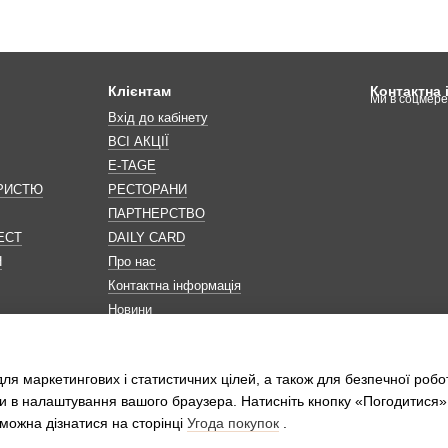
Клієнтам
Контактна
Ми в соцмер
Вхід до кабінету
ВСІ АКЦІЇ
E-TAGE
ОРИСТЮ
РЕСТОРАНИ
ПАРТНЕРСТВО
ЕСТ
DAILY CARD
Н
Про нас
Контактна інформація
Новини
Мапа сайту
Обробка персональних даних
ля маркетингових і статистичних цілей, а також для безпечної робо
и в налаштування вашого браузера. Натисніть кнопку «Погодитися»
можна дізнатися на сторінці
Угода покупок
.