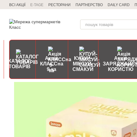
Перейти до основного контенту
ВСІ АКЦІЇ
E-TAGE
РЕСТОРАНИ
ПАРТНЕРСТВО
DAILY CARD
П
Акція
КУПУЙ-
Акція
КАТАЛОГ
КЛАССна
МІКСУЙ-
ЗАРЯДЖАЙС
ТОВАРІВ
9-ка
СМАКУЙ
КОРИСТЮ