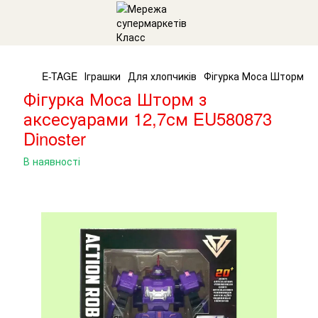
E-TAGE
Іграшки
Для хлопчиків
Фігурка Моса Шторм з 
Фігурка Моса Шторм з
аксесуарами 12,7см EU580873
Dinoster
В наявності