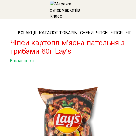
ВСІ АКЦІЇ
КАТАЛОГ ТОВАРІВ
СНЕКИ, ЧІПСИ
ЧІПСИ
ЧІПС
Чіпси картопл м'ясна пательня з
грибами 60г Lay's
В наявності