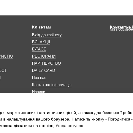
Клієнтам
Контактна
Ми в соцмер
Вхід до кабінету
ВСІ АКЦІЇ
E-TAGE
ОРИСТЮ
РЕСТОРАНИ
ПАРТНЕРСТВО
ЕСТ
DAILY CARD
Н
Про нас
Контактна інформація
Новини
Мапа сайту
Обробка персональних даних
ля маркетингових і статистичних цілей, а також для безпечної робо
и в налаштування вашого браузера. Натисніть кнопку «Погодитися»
можна дізнатися на сторінці
Угода покупок
.