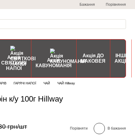
Порівняння
Бажання
Акція ДО
ІНШІ
Акція
Акція
МАКОВЕЯ
АКЦІЇ
СВЯТКОВІ
КАВУНОМАНІЯ
НАПОЇ
АРІВ
ГАРЯЧІ НАПОЇ
ЧАЙ
ЧАЙ Hillway
н к/у 100г Hillway
30 грн/шт
Порівняти
В бажання