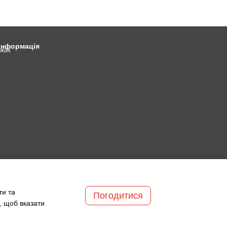
 інформація
ежах
ти та
Погодитися
, щоб вказати