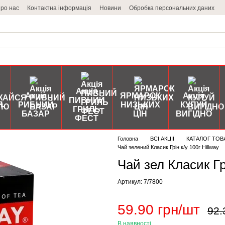
ро нас
Контактна інформація
Новини
Обробка персональних даних
Акція
Акція
ЯРМАРОК
Акція
ПИВНИЙ
Я
РИБНИЙ
НИЗЬКИХ
КУПУЙ
ГРИЛЬ
БАЗАР
ЦІН
ВИГІДНО
ФЕСТ
Головна
ВСІ АКЦІЇ
КАТАЛОГ ТОВ
Чай зелений Класик Грін к/у 100г Hillway
Чай зел Класик Грі
Артикул: 7/7800
59.90 грн/шт
92.
В наявності