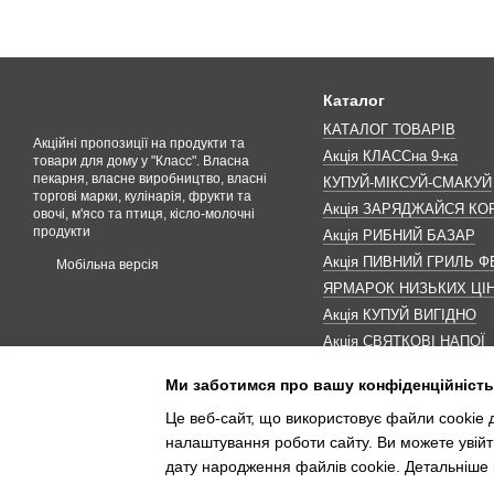
Каталог
КАТАЛОГ ТОВАРІВ
Акційні пропозиції на продукти та
Акція КЛАССна 9-ка
товари для дому у "Класс". Власна
пекарня, власне виробництво, власні
КУПУЙ-МІКСУЙ-СМАКУЙ
торгові марки, кулінарія, фрукти та
Акція ЗАРЯДЖАЙСЯ К
овочі, м'ясо та птиця, кісло-молочні
продукти
Акція РИБНИЙ БАЗАР
Акція ПИВНИЙ ГРИЛЬ Ф
Мобільна версія
ЯРМАРОК НИЗЬКИХ ЦІ
Акція КУПУЙ ВИГІДНО
Акція СВЯТКОВІ НАПОЇ
Акція КАВУНОМАНІЯ
Ми заботимся про вашу конфіденційність
Акція ДО МАКОВЕЯ
Це веб-сайт, що використовує файли cookie д
ІНШІ АКЦІЇ
налаштування роботи сайту. Ви можете увійт
дату народження файлів cookie. Детальніше 