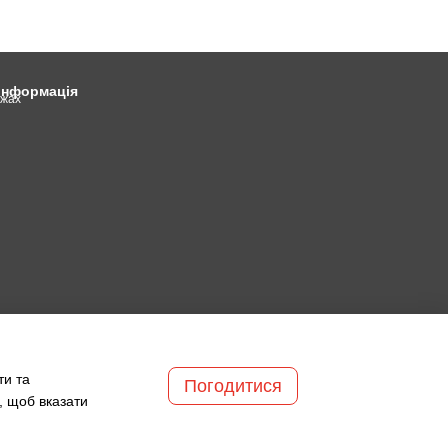
 інформація
ежах
ти та
Погодитися
, щоб вказати