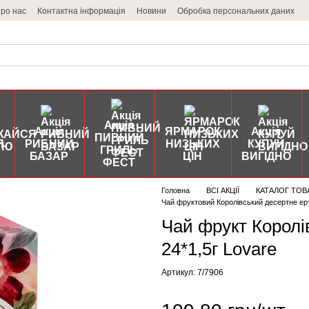
ро нас
Контактна інформація
Новини
Обробка персональних даних
Акція
Акція
ЯРМАРОК
Акція
ПИВНИЙ
Я
РИБНИЙ
НИЗЬКИХ
КУПУЙ
ГРИЛЬ
БАЗАР
ЦІН
ВИГІДНО
ФЕСТ
Головна
ВСІ АКЦІЇ
КАТАЛОГ ТОВ
Чай фруктовий Королівський десертне ерт 
Чай фрукт Королів
24*1,5г Lovare
Артикул: 7/7906