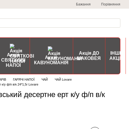
Порівняння
Бажання
Акція ДО
ІНШІ
Акція
Акція
МАКОВЕЯ
АКЦІЇ
СВЯТКОВІ
КАВУНОМАНІЯ
НАПОЇ
АРІВ
ГАРЯЧІ НАПОЇ
ЧАЙ
ЧАЙ Lovare
к/у ф/п в/к 24*1,5г Lovare
ський десертне ерт к/у ф/п в/к