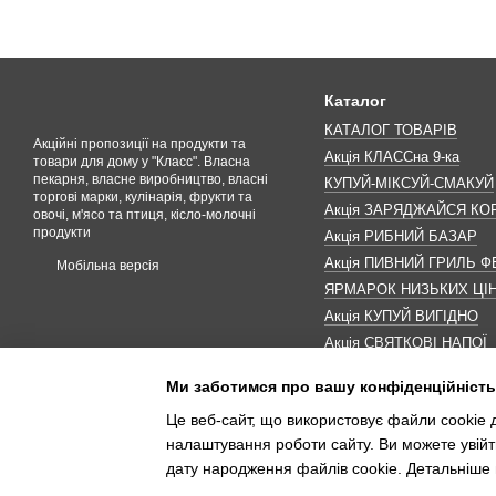
Каталог
КАТАЛОГ ТОВАРІВ
Акційні пропозиції на продукти та
Акція КЛАССна 9-ка
товари для дому у "Класс". Власна
пекарня, власне виробництво, власні
КУПУЙ-МІКСУЙ-СМАКУЙ
торгові марки, кулінарія, фрукти та
Акція ЗАРЯДЖАЙСЯ К
овочі, м'ясо та птиця, кісло-молочні
продукти
Акція РИБНИЙ БАЗАР
Акція ПИВНИЙ ГРИЛЬ Ф
Мобільна версія
ЯРМАРОК НИЗЬКИХ ЦІ
Акція КУПУЙ ВИГІДНО
Акція СВЯТКОВІ НАПОЇ
Акція КАВУНОМАНІЯ
Ми заботимся про вашу конфіденційність
Акція ДО МАКОВЕЯ
Це веб-сайт, що використовує файли cookie д
ІНШІ АКЦІЇ
налаштування роботи сайту. Ви можете увійт
дату народження файлів cookie. Детальніше 