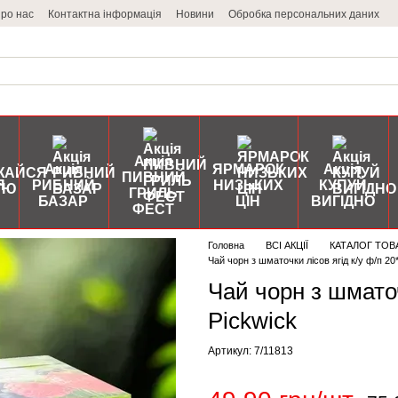
ро нас
Контактна інформація
Новини
Обробка персональних даних
Акція
Акція
ЯРМАРОК
Акція
ПИВНИЙ
Я
РИБНИЙ
НИЗЬКИХ
КУПУЙ
ГРИЛЬ
БАЗАР
ЦІН
ВИГІДНО
ФЕСТ
Головна
ВСІ АКЦІЇ
КАТАЛОГ ТОВ
Чай чорн з шматочки лісов ягід к/у ф/п 20*
Чай чорн з шматоч
Pickwick
Артикул: 7/11813