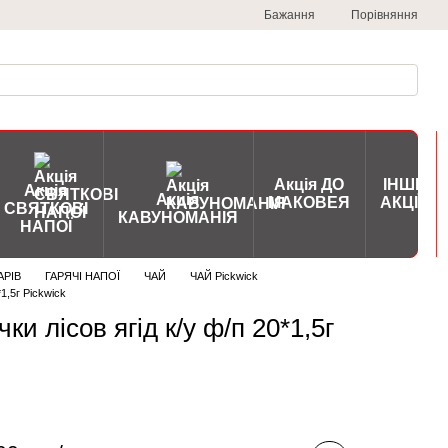
Порівняння
Бажання
Акція ДО
ІНШІ
Акція
Акція
МАКОВЕЯ
АКЦІЇ
СВЯТКОВІ
КАВУНОМАНІЯ
НАПОЇ
АРІВ
ГАРЯЧІ НАПОЇ
ЧАЙ
ЧАЙ Pickwick
1,5г Pickwick
ки лісов ягід к/у ф/п 20*1,5г