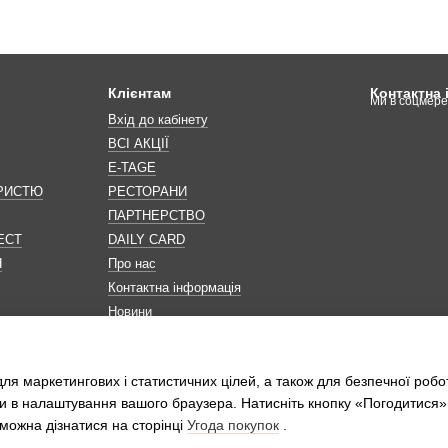
Клієнтам
Контактна
Ми в соцмер
Вхід до кабінету
ВСІ АКЦІЇ
E-TAGE
ОРИСТЮ
РЕСТОРАНИ
ПАРТНЕРСТВО
ЕСТ
DAILY CARD
Н
Про нас
Контактна інформація
Новини
Мапа сайту
Обробка персональних даних
ля маркетингових і статистичних цілей, а також для безпечної робо
и в налаштування вашого браузера. Натисніть кнопку «Погодитися»
можна дізнатися на сторінці
Угода покупок
.