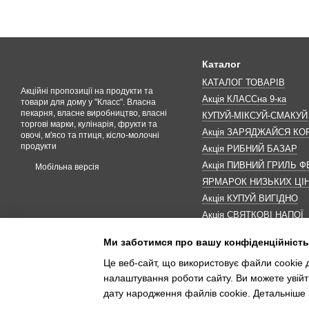
Каталог
КАТАЛОГ ТОВАРІВ
Акційні пропозиції на продукти та
Акція КЛАССна 9-ка
товари для дому у "Класс". Власна
пекарня, власне виробництво, власні
КУПУЙ-МІКСУЙ-СМАКУЙ
торгові марки, кулінарія, фрукти та
Акція ЗАРЯДЖАЙСЯ К
овочі, м'ясо та птиця, кісло-молочні
продукти
Акція РИБНИЙ БАЗАР
Акція ПИВНИЙ ГРИЛЬ Ф
Мобільна версія
ЯРМАРОК НИЗЬКИХ ЦІ
Акція КУПУЙ ВИГІДНО
Акція СВЯТКОВІ НАПОЇ
Акція КАВУНОМАНІЯ
Ми заботимся про вашу конфіденційність
Акція ДО МАКОВЕЯ
Це веб-сайт, що використовує файли cookie д
ІНШІ АКЦІЇ
налаштування роботи сайту. Ви можете увійт
дату народження файлів cookie. Детальніше 