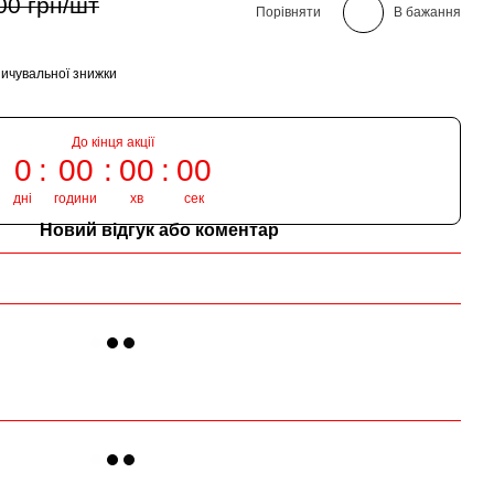
00 грн/шт
Порівняти
В бажання
ичувальної знижки
До кінця акції
0
00
00
00
дні
години
хв
сек
Новий відгук або коментар