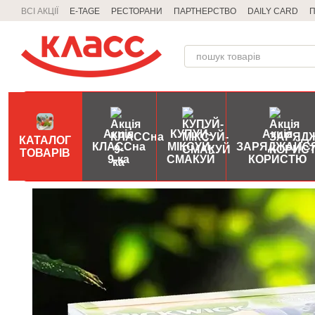
Перейти до основного контенту
ВСІ АКЦІЇ
E-TAGE
РЕСТОРАНИ
ПАРТНЕРСТВО
DAILY CARD
П
Акція
КУПУЙ-
Акція
КАТАЛОГ
КЛАССна
МІКСУЙ-
ЗАРЯДЖАЙС
ТОВАРІВ
9-ка
СМАКУЙ
КОРИСТЮ