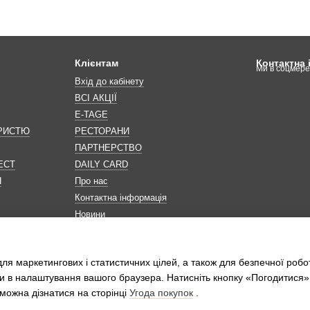
Клієнтам
Контактна
Ми в соцмер
Вхід до кабінету
ВСІ АКЦІЇ
E-TAGE
ОРИСТЮ
РЕСТОРАНИ
ПАРТНЕРСТВО
ЕСТ
DAILY CARD
Н
Про нас
Контактна інформація
Новини
Мапа сайту
Обробка персональних даних
ля маркетингових і статистичних цілей, а також для безпечної робо
и в налаштування вашого браузера. Натисніть кнопку «Погодитися»
можна дізнатися на сторінці
Угода покупок
.