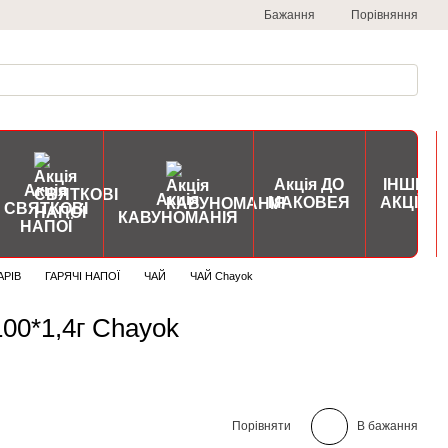
Порівняння
Бажання
Акція ДО
ІНШІ
Акція
Акція
МАКОВЕЯ
АКЦІЇ
СВЯТКОВІ
КАВУНОМАНІЯ
НАПОЇ
АРІВ
ГАРЯЧІ НАПОЇ
ЧАЙ
ЧАЙ Chayok
100*1,4г Chayok
Порівняти
В бажання