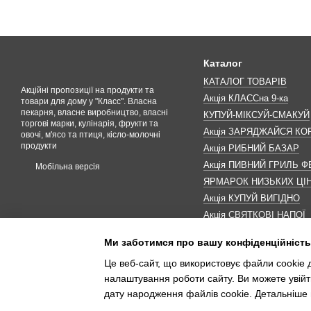
Каталог
КАТАЛОГ ТОВАРІВ
Акційні пропозиції на продукти та
Акція КЛАССна 9-ка
товари для дому у "Класс". Власна
пекарня, власне виробництво, власні
КУПУЙ-МІКСУЙ-СМАКУЙ
торгові марки, кулінарія, фрукти та
Акція ЗАРЯДЖАЙСЯ К
овочі, м'ясо та птиця, кісло-молочні
продукти
Акція РИБНИЙ БАЗАР
Акція ПИВНИЙ ГРИЛЬ Ф
Мобільна версія
ЯРМАРОК НИЗЬКИХ ЦІ
Акція КУПУЙ ВИГІДНО
Акція СВЯТКОВІ НАПОЇ
Акція КАВУНОМАНІЯ
Ми заботимся про вашу конфіденційність
Акція ДО МАКОВЕЯ
Це веб-сайт, що використовує файли cookie д
ІНШІ АКЦІЇ
налаштування роботи сайту. Ви можете увійт
дату народження файлів cookie. Детальніше 