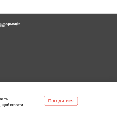
 інформація
ежах
ти та
Погодитися
, щоб вказати