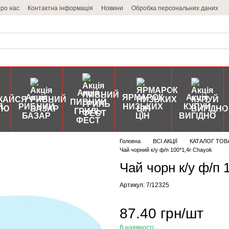
ро нас
Контактна інформація
Новини
Обробка персональних даних
Акція
Акція
ЯРМАРОК
Акція
ПИВНИЙ
Я
РИБНИЙ
НИЗЬКИХ
КУПУЙ
ГРИЛЬ
БАЗАР
ЦІН
ВИГІДНО
ФЕСТ
Головна
ВСІ АКЦІЇ
КАТАЛОГ ТОВ
Чай чорний к/у ф/п 100*1,4г Chayok
Чай чорн к/у ф/п 
Артикул: 7/12325
87.40 грн/шт
В наявності