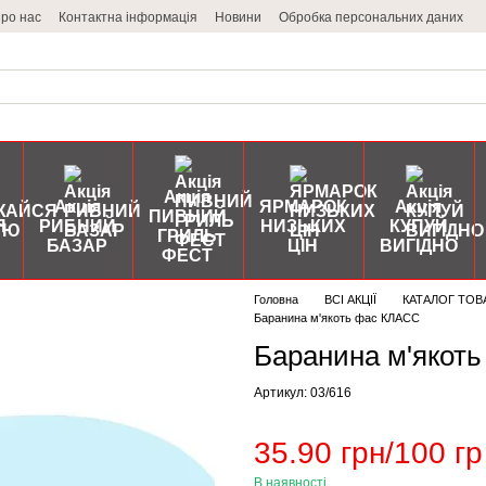
ро нас
Контактна інформація
Новини
Обробка персональних даних
Акція
Акція
ЯРМАРОК
Акція
ПИВНИЙ
Я
РИБНИЙ
НИЗЬКИХ
КУПУЙ
ГРИЛЬ
БАЗАР
ЦІН
ВИГІДНО
ФЕСТ
Головна
ВСІ АКЦІЇ
КАТАЛОГ ТОВ
Баранина м'якоть фас КЛАСС
Баранина м'якот
Артикул: 03/616
35.90 грн/100 гр
В наявності