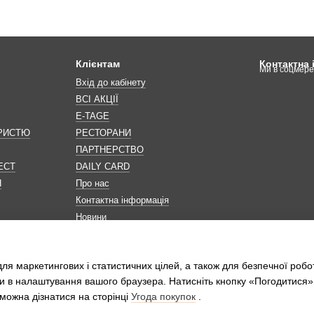
Клієнтам
Контактна
Ми в соцмер
Вхід до кабінету
ВСІ АКЦІЇ
E-TAGE
ОРИСТЮ
РЕСТОРАНИ
ПАРТНЕРСТВО
ЕСТ
DAILY CARD
Н
Про нас
Контактна інформація
Новини
Мапа сайту
Обробка персональних даних
ля маркетингових і статистичних цілей, а також для безпечної робо
и в налаштування вашого браузера. Натисніть кнопку «Погодитися»
можна дізнатися на сторінці
Угода покупок
.