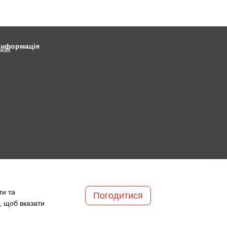
 інформація
ежах
ти та
Погодитися
, щоб вказати