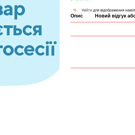
Увійти
для відображення накоп
%
Опис
Новий відгук аб