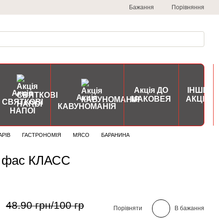
Порівняння
Бажання
Акція ДО
ІНШІ
Акція
Акція
МАКОВЕЯ
АКЦІЇ
СВЯТКОВІ
КАВУНОМАНІЯ
НАПОЇ
АРІВ
ГАСТРОНОМІЯ
МЯСО
БАРАНИНА
ь фас КЛАСС
48.90 грн/100 гр
Порівняти
В бажання