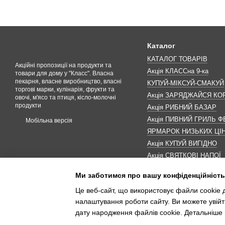
Каталог
КАТАЛОГ ТОВАРІВ
Акційні пропозиції на продукти та
Акція КЛАССна 9-ка
товари для дому у "Класс". Власна
пекарня, власне виробництво, власні
КУПУЙ-МІКСУЙ-СМАКУЙ
торгові марки, кулінарія, фрукти та
Акція ЗАРЯДЖАЙСЯ К
овочі, м'ясо та птиця, кісло-молочні
продукти
Акція РИБНИЙ БАЗАР
Акція ПИВНИЙ ГРИЛЬ Ф
Мобільна версія
ЯРМАРОК НИЗЬКИХ ЦІ
Акція КУПУЙ ВИГІДНО
Акція СВЯТКОВІ НАПОЇ
Акція КАВУНОМАНІЯ
Ми заботимся про вашу конфіденційність
Акція ДО МАКОВЕЯ
Це веб-сайт, що використовує файли cookie д
ІНШІ АКЦІЇ
налаштування роботи сайту. Ви можете увійт
дату народження файлів cookie. Детальніше 