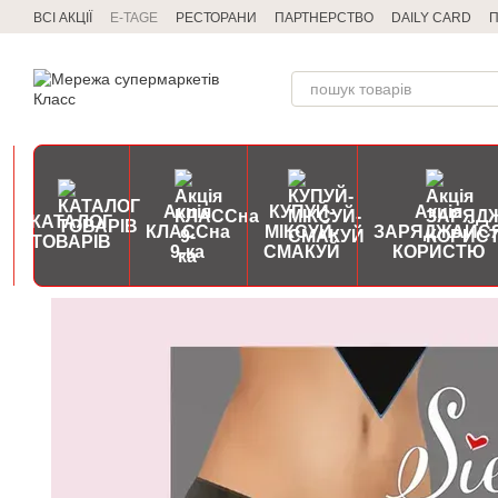
Перейти до основного контенту
ВСІ АКЦІЇ
E-TAGE
РЕСТОРАНИ
ПАРТНЕРСТВО
DAILY CARD
П
Акція
КУПУЙ-
Акція
КАТАЛОГ
КЛАССна
МІКСУЙ-
ЗАРЯДЖАЙС
ТОВАРІВ
9-ка
СМАКУЙ
КОРИСТЮ