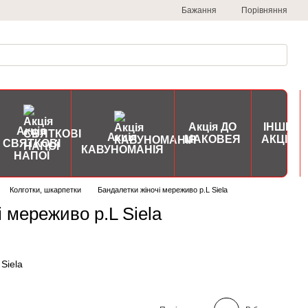
Порівняння
Бажання
Акція ДО
ІНШІ
Акція
Акція
МАКОВЕЯ
АКЦІЇ
СВЯТКОВІ
КАВУНОМАНІЯ
НАПОЇ
Колготки, шкарпетки
Бандалетки жіночі мереживо р.L Siela
 мереживо р.L Siela
Siela