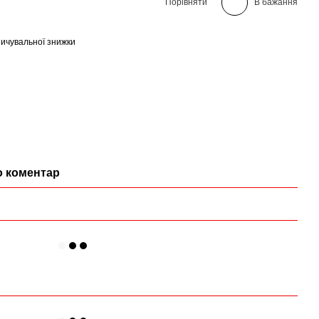
Порівняти
В бажання
ичувальної знижки
о коментар