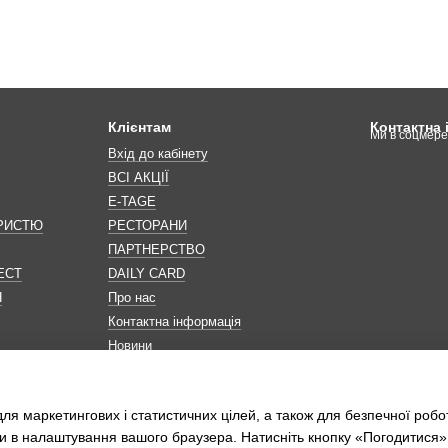
Клієнтам
Контактна
Ми в соцмер
Вхід до кабінету
ВСІ АКЦІЇ
E-TAGE
ОРИСТЮ
РЕСТОРАНИ
ПАРТНЕРСТВО
ЕСТ
DAILY CARD
Н
Про нас
Контактна інформація
Новини
Мапа сайту
Обробка персональних даних
ля маркетингових і статистичних цілей, а також для безпечної робо
и в налаштування вашого браузера. Натисніть кнопку «Погодитися»