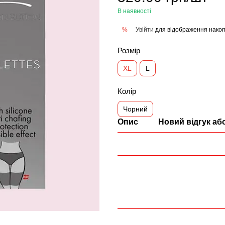
В наявності
Увійти
для відображення накоп
%
Розмір
XL
L
Колір
Чорний
Опис
Новий відгук аб