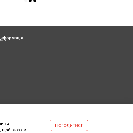
 інформація
ежах
ти та
Погодитися
, щоб вказати