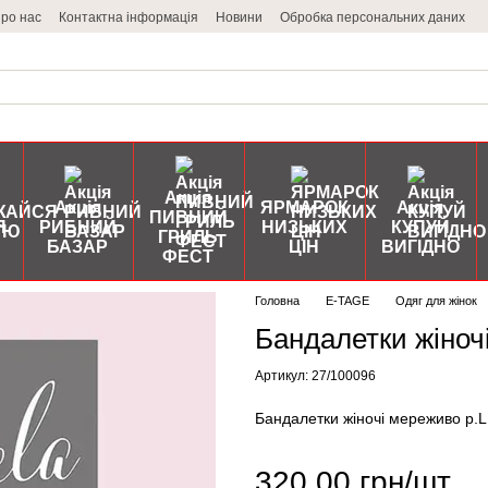
ро нас
Контактна інформація
Новини
Обробка персональних даних
Акція
Акція
ЯРМАРОК
Акція
ПИВНИЙ
Я
РИБНИЙ
НИЗЬКИХ
КУПУЙ
ГРИЛЬ
БАЗАР
ЦІН
ВИГІДНО
ФЕСТ
Головна
E-TAGE
Одяг для жінок
Бандалетки жіночі
Артикул: 27/100096
Бандалетки жіночі мереживо р.L 
320.00 грн/шт