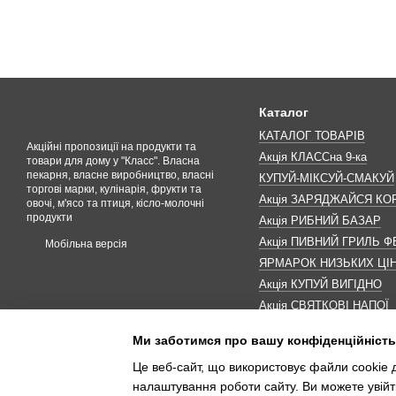
Каталог
КАТАЛОГ ТОВАРІВ
Акційні пропозиції на продукти та
Акція КЛАССна 9-ка
товари для дому у "Класс". Власна
пекарня, власне виробництво, власні
КУПУЙ-МІКСУЙ-СМАКУЙ
торгові марки, кулінарія, фрукти та
Акція ЗАРЯДЖАЙСЯ К
овочі, м'ясо та птиця, кісло-молочні
продукти
Акція РИБНИЙ БАЗАР
Акція ПИВНИЙ ГРИЛЬ Ф
Мобільна версія
ЯРМАРОК НИЗЬКИХ ЦІ
Акція КУПУЙ ВИГІДНО
Акція СВЯТКОВІ НАПОЇ
Акція КАВУНОМАНІЯ
Ми заботимся про вашу конфіденційність
Акція ДО МАКОВЕЯ
Це веб-сайт, що використовує файли cookie д
ІНШІ АКЦІЇ
налаштування роботи сайту. Ви можете увійт