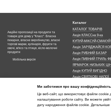
Каталог
КАТАЛОГ ТОВАРІВ
Акційні пропозиції на продукти та
Акція КЛАССна 9-ка
товари для дому у "Класс". Власна
пекарня, власне виробництво, власні
КУПУЙ-МІКСУЙ-СМАКУЙ
торгові марки, кулінарія, фрукти та
Акція ЗАРЯДЖАЙСЯ К
овочі, м'ясо та птиця, кісло-молочні
продукти
Акція РИБНИЙ БАЗАР
Акція ПИВНИЙ ГРИЛЬ Ф
Мобільна версія
ЯРМАРОК НИЗЬКИХ ЦІ
Акція КУПУЙ ВИГІДНО
Акція СВЯТКОВІ НАПОЇ
Акція КАВУНОМАНІЯ
Ми заботимся про вашу конфіденційність
Акція ДО МАКОВЕЯ
Це веб-сайт, що використовує файли cookie д
ІНШІ АКЦІЇ
налаштування роботи сайту. Ви можете увійт
дату народження файлів cookie. Детальніше 