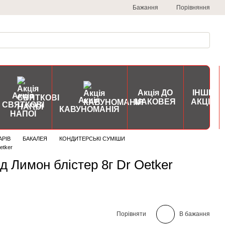
Порівняння
Бажання
Акція ДО
ІНШІ
Акція
Акція
МАКОВЕЯ
АКЦІЇ
СВЯТКОВІ
КАВУНОМАНІЯ
НАПОЇ
АРІВ
БАКАЛЕЯ
КОНДИТЕРСЬКІ СУМІШИ
etker
д Лимон блістер 8г Dr Oetker
Порівняти
В бажання