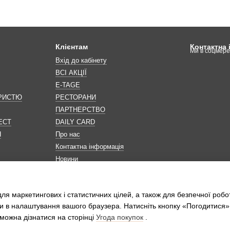
Клієнтам
Контактна
Ми в соцмер
Вхід до кабінету
ВСІ АКЦІЇ
E-TAGE
ОРИСТЮ
РЕСТОРАНИ
ПАРТНЕРСТВО
ЕСТ
DAILY CARD
Н
Про нас
Контактна інформація
Новини
Мапа сайту
Обробка персональних даних
ля маркетингових і статистичних цілей, а також для безпечної робо
и в налаштування вашого браузера. Натисніть кнопку «Погодитися»
можна дізнатися на сторінці
Угода покупок
.