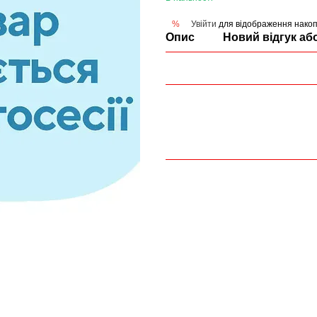
Увійти
для відображення накоп
%
Опис
Новий відгук аб