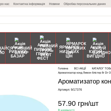
ро нас
Контактна інформація
Новини
Обробка персональних даних
Акція
Акція
ЯРМАРОК
Акція
ПИВНИЙ
Я
РИБНИЙ
НИЗЬКИХ
КУПУЙ
ГРИЛЬ
БАЗАР
ЦІН
ВИГІДНО
ФЕСТ
Головна
ВСІ АКЦІЇ
КАТАЛОГ ТОВ
Ароматизатор конд Лимон блістер 8г Dr O
Ароматизатор кон
Артикул: 9/17376
57.90 грн/шт
В наявності