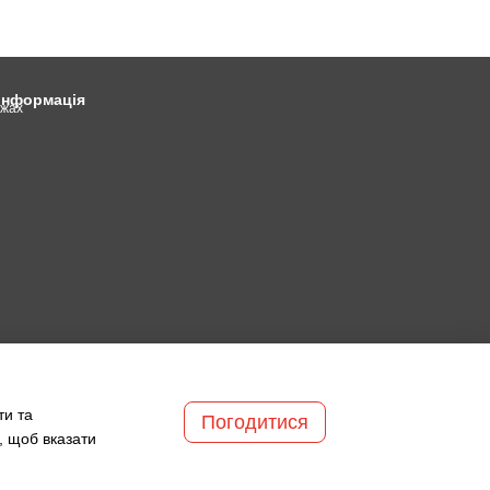
 інформація
ежах
ти та
Погодитися
, щоб вказати