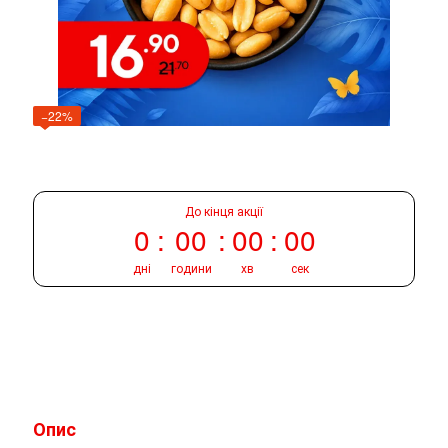
−22%
До кінця акції
0
00
00
00
дні
години
хв
сек
Опис