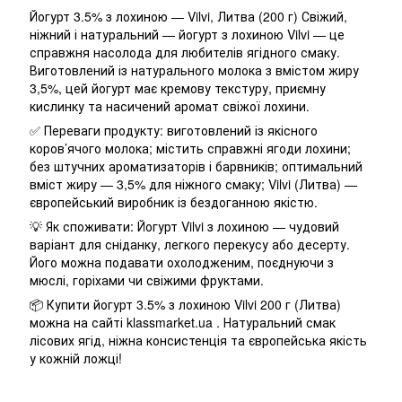
Йогурт 3.5% з лохиною — Vilvi, Литва (200 г) Свіжий,
ніжний і натуральний — йогурт з лохиною Vilvi — це
справжня насолода для любителів ягідного смаку.
Виготовлений із натурального молока з вмістом жиру
3,5%, цей йогурт має кремову текстуру, приємну
кислинку та насичений аромат свіжої лохини.
✅ Переваги продукту: виготовлений із якісного
коров’ячого молока; містить справжні ягоди лохини;
без штучних ароматизаторів і барвників; оптимальний
вміст жиру — 3,5% для ніжного смаку; Vilvi (Литва) —
європейський виробник із бездоганною якістю.
💡 Як споживати: Йогурт Vilvi з лохиною — чудовий
варіант для сніданку, легкого перекусу або десерту.
Його можна подавати охолодженим, поєднуючи з
мюслі, горіхами чи свіжими фруктами.
📦 Купити йогурт 3.5% з лохиною Vilvi 200 г (Литва)
можна на сайті klassmarket.ua . Натуральний смак
лісових ягід, ніжна консистенція та європейська якість
у кожній ложці!