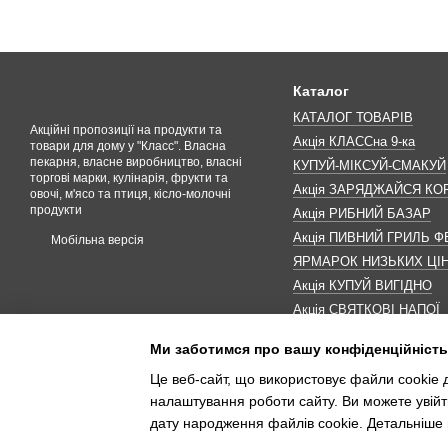
Каталог
КАТАЛОГ ТОВАРІВ
Акційні пропозиції на продукти та
Акція КЛАССна 9-ка
товари для дому у "Класс". Власна
пекарня, власне виробництво, власні
КУПУЙ-МІКСУЙ-СМАКУЙ
торгові марки, кулінарія, фрукти та
Акція ЗАРЯДЖАЙСЯ К
овочі, м'ясо та птиця, кісло-молочні
продукти
Акція РИБНИЙ БАЗАР
Акція ПИВНИЙ ГРИЛЬ Ф
Мобільна версія
ЯРМАРОК НИЗЬКИХ ЦІ
Акція КУПУЙ ВИГІДНО
Акція СВЯТКОВІ НАПОЇ
Акція КАВУНОМАНІЯ
Ми заботимся про вашу конфіденційність
Акція ДО МАКОВЕЯ
Це веб-сайт, що використовує файли cookie д
ІНШІ АКЦІЇ
налаштування роботи сайту. Ви можете увійт
дату народження файлів cookie. Детальніше 