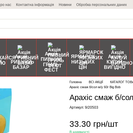
ро нас
Контактна інформація
Новини
Обробка персональних даних
Акція
Акція
ЯРМАРОК
Акція
ПИВНИЙ
Я
РИБНИЙ
НИЗЬКИХ
КУПУЙ
ГРИЛЬ
БАЗАР
ЦІН
ВИГІДНО
ФЕСТ
Головна
ВСІ АКЦІЇ
КАТАЛОГ ТОВ
Арахіс смаж б/сол м/у 60г Big Bob
Арахіс смаж б/сол
Артикул: 9/20503
33.30 грн/шт
В наявності