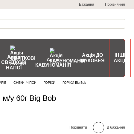
Порівняння
Бажання
Акція ДО
ІНШІ
Акція
Акція
МАКОВЕЯ
АКЦІЇ
СВЯТКОВІ
КАВУНОМАНІЯ
НАПОЇ
АРІВ
СНЕКИ, ЧІПСИ
ГОРІХИ
ГОРІХИ Big Bob
 м/у 60г Big Bob
Порівняти
В бажання