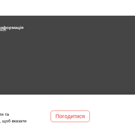
 інформація
ежах
ти та
Погодитися
, щоб вказати