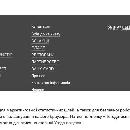
Клієнтам
Контактна
Ми в соцмер
Вхід до кабінету
ВСІ АКЦІЇ
E-TAGE
ОРИСТЮ
РЕСТОРАНИ
ПАРТНЕРСТВО
ЕСТ
DAILY CARD
Н
Про нас
Контактна інформація
Новини
Мапа сайту
Обробка персональних даних
ля маркетингових і статистичних цілей, а також для безпечної робо
и в налаштування вашого браузера. Натисніть кнопку «Погодитися»
можна дізнатися на сторінці
Угода покупок
.