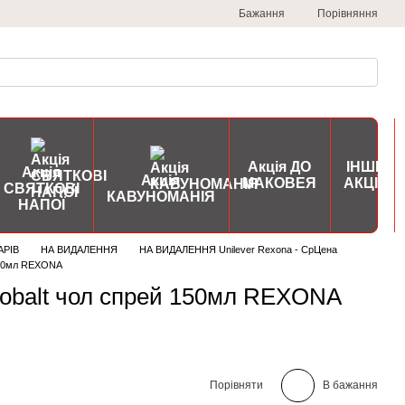
Порівняння
Бажання
Акція ДО
ІНШІ
Акція
Акція
МАКОВЕЯ
АКЦІЇ
СВЯТКОВІ
КАВУНОМАНІЯ
НАПОЇ
АРІВ
НА ВИДАЛЕННЯ
НА ВИДАЛЕННЯ Unilever Rexona - СрЦена
 150мл REXONA
Cobalt чол спрей 150мл REXONA
Порівняти
В бажання