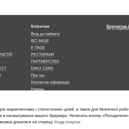
Клієнтам
Контактна
Ми в соцмер
Вхід до кабінету
ВСІ АКЦІЇ
E-TAGE
ОРИСТЮ
РЕСТОРАНИ
ПАРТНЕРСТВО
ЕСТ
DAILY CARD
Н
Про нас
Контактна інформація
Новини
Мапа сайту
Обробка персональних даних
ля маркетингових і статистичних цілей, а також для безпечної робо
и в налаштування вашого браузера. Натисніть кнопку «Погодитися»
можна дізнатися на сторінці
Угода покупок
.