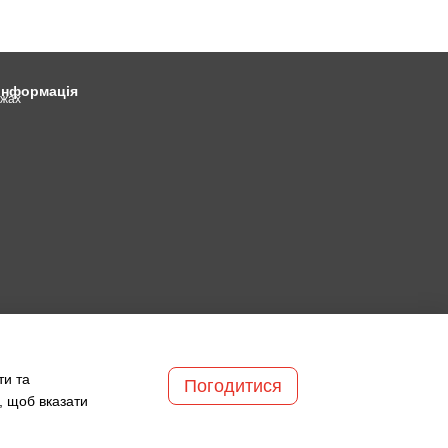
 інформація
ежах
ти та
Погодитися
, щоб вказати