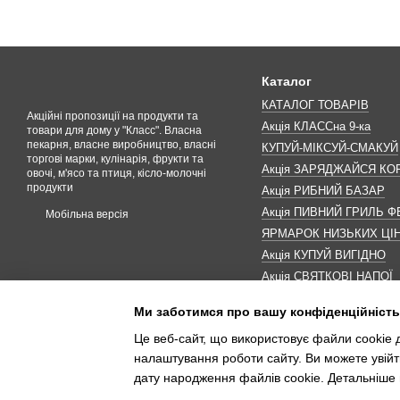
Каталог
КАТАЛОГ ТОВАРІВ
Акційні пропозиції на продукти та
Акція КЛАССна 9-ка
товари для дому у "Класс". Власна
пекарня, власне виробництво, власні
КУПУЙ-МІКСУЙ-СМАКУЙ
торгові марки, кулінарія, фрукти та
Акція ЗАРЯДЖАЙСЯ К
овочі, м'ясо та птиця, кісло-молочні
продукти
Акція РИБНИЙ БАЗАР
Акція ПИВНИЙ ГРИЛЬ Ф
Мобільна версія
ЯРМАРОК НИЗЬКИХ ЦІ
Акція КУПУЙ ВИГІДНО
Акція СВЯТКОВІ НАПОЇ
Акція КАВУНОМАНІЯ
Ми заботимся про вашу конфіденційність
Акція ДО МАКОВЕЯ
Це веб-сайт, що використовує файли cookie д
ІНШІ АКЦІЇ
налаштування роботи сайту. Ви можете увійт
дату народження файлів cookie. Детальніше 